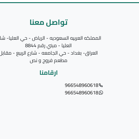
تواصل معنا
المملكه العربيه السعوديه - الرياض - حي العليا- شا
العليا - مبني رقم 8844
العراق- بغداد - حي الجامعه - شارع الربيع - مقابل
مطعم فروج و نص
ارقامنا
966548960618
966548960618