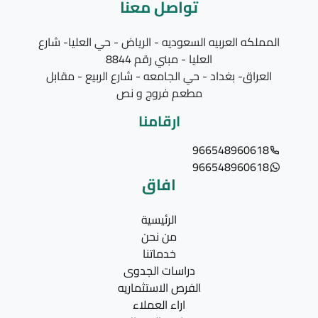
تواصل معنا
المملكه العربيه السعوديه - الرياض - حي العليا- شارع
العليا - مبني رقم 8844
العراق- بغداد - حي الجامعه - شارع الربيع - مقابل
مطعم فروج و نص
ارقامنا
966548960618
966548960618
افاق
الرئيسية
من نحن
خدماتنا
دراسات الجدوى
الفرص الاستثماريه
اراء العملاء