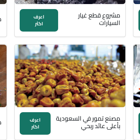
مشروع قطع غيار
اعرف
م
السيارات
اكثر
مصنع تمور في السعودية
اعرف
م
بأعلى عائد ربحي
اكثر