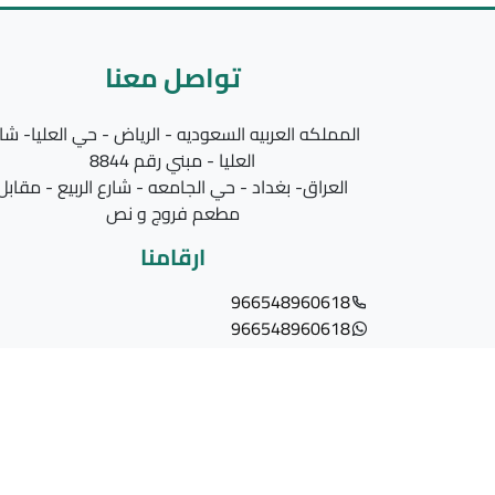
تواصل معنا
المملكه العربيه السعوديه - الرياض - حي العليا- شا
العليا - مبني رقم 8844
العراق- بغداد - حي الجامعه - شارع الربيع - مقابل
مطعم فروج و نص
ارقامنا
966548960618
966548960618