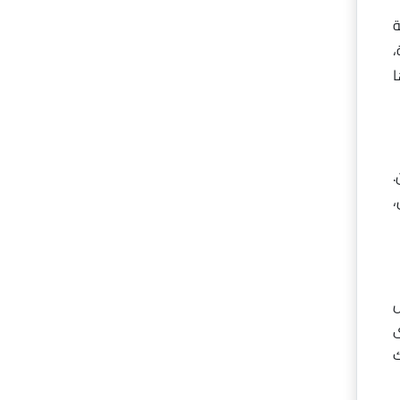
ة
،
ا
.
،
ص
ى
ك