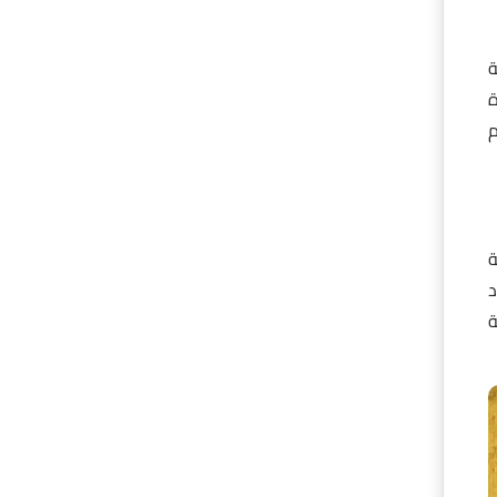
ة
ة
م
ة
د
ة