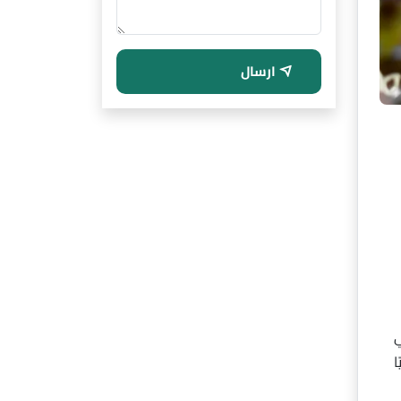
ارسال
ي
ا