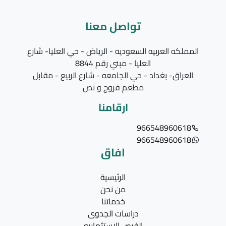
تواصل معنا
المملكه العربيه السعوديه - الرياض - حي العليا- شارع
العليا - مبني رقم 8844
العراق- بغداد - حي الجامعه - شارع الربيع - مقابل
مطعم فروج و نص
ارقامنا
966548960618
966548960618
افاق
الرئيسية
من نحن
خدماتنا
دراسات الجدوى
الفرص الاستثماريه