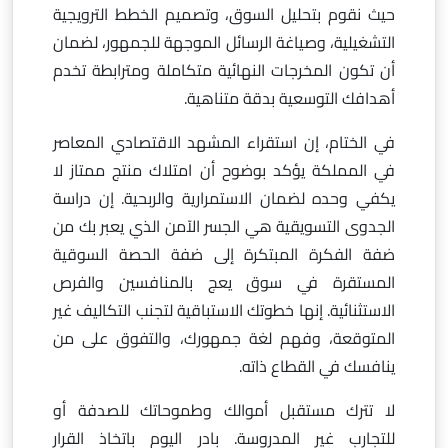
حيث نقوم بتحليل السوق، وتصميم الخطط الترويجية
التشغيلية، وصياغة الرسائل الموجهة للجمهور، لضمان
أن تكون المخرجات النهائية متكاملة ومترابطة تخدم
أهدافك التوسعية بدقة متناهية.
في الختام، إن استقراء المشهد الاقتصادي المعاصر
في المملكة يؤكد بوضوح أن امتلاك منتج ممتاز لا
يكفي وحده لضمان الاستمرارية والربحية. إن دراسة
الجدوى التسويقية هي الجسر الآمن الذي يعبر بك من
ضفة الفكرة المبتكرة إلى ضفة الحصة السوقية
المستقرة في سوق يعج بالمنافسين والفرص
الاستثنائية. إنها خطوتك الاستباقية لتجنب التكاليف غير
المتوقعة، وفهم لغة جمهورك، والتفوق على من
ينافسك في القطاع ذاته.
لا تترك مستقبل أموالك وطموحاتك للصدفة أو
للتجارب غير المدروسة. بادر اليوم باتخاذ القرار