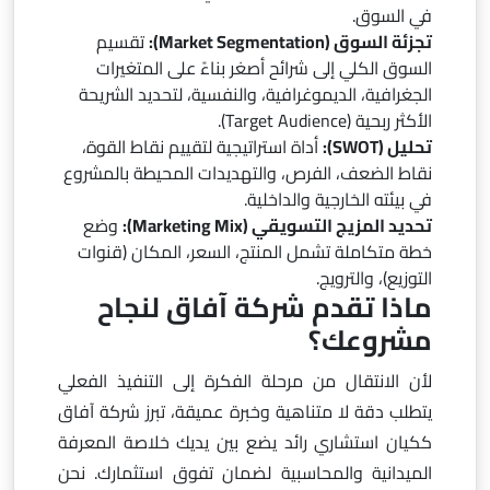
في السوق.
تجزئة السوق (Market Segmentation):
تقسيم
السوق الكلي إلى شرائح أصغر بناءً على المتغيرات
الجغرافية، الديموغرافية، والنفسية، لتحديد الشريحة
الأكثر ربحية (Target Audience).
تحليل (SWOT):
أداة استراتيجية لتقييم نقاط القوة،
نقاط الضعف، الفرص، والتهديدات المحيطة بالمشروع
في بيئته الخارجية والداخلية.
تحديد المزيج التسويقي (Marketing Mix):
وضع
خطة متكاملة تشمل المنتج، السعر، المكان (قنوات
التوزيع)، والترويج.
ماذا تقدم شركة آفاق لنجاح
مشروعك؟
لأن الانتقال من مرحلة الفكرة إلى التنفيذ الفعلي
يتطلب دقة لا متناهية وخبرة عميقة، تبرز شركة آفاق
ككيان استشاري رائد يضع بين يديك خلاصة المعرفة
الميدانية والمحاسبية لضمان تفوق استثمارك. نحن