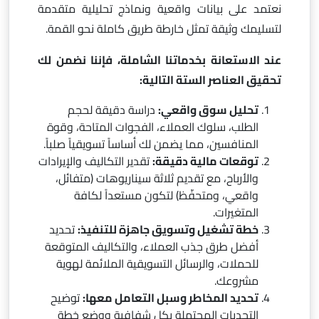
نعتمد على بيانات واقعية ونماذج تحليلية متقدمة
لتسليمك وثيقة تمثل خارطة طريق كاملة نحو القمة.
عند الاستعانة بخدماتنا الشاملة، فإننا نضمن لك
تحقيق العناصر الستة التالية:
تحليل سوق واقعي:
دراسة دقيقة لحجم
الطلب، سلوك العملاء، الفجوات المتاحة، وقوة
المنافسين، مما يضمن لك أساساً تسويقياً صلباً.
توقعات مالية دقيقة:
تقدير التكاليف والإيرادات
والأرباح، مع تقديم ثلاثة سيناريوهات (متفائل،
واقعي، ومتحفّظ) لتكون مستعداً لكافة
المتغيرات.
خطة تشغيل وتسويق جاهزة للتنفيذ:
تحديد
أفضل طرق جذب العملاء، والتكاليف المتوقعة
للحملات، والرسائل التسويقية الملائمة لهوية
مشروعك.
تحديد المخاطر وسبل التعامل معها:
توضيح
التحديات المحتملة بكل شفافية ووضع خطة