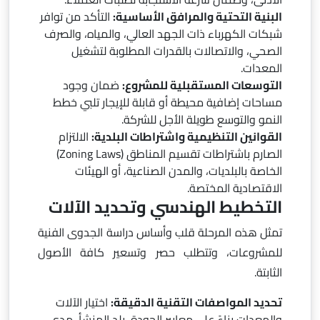
البنية التحتية والمرافق الأساسية:
التأكد من توافر
شبكات الكهرباء ذات الجهد العالي، والمياه، والصرف
الصحي، والاتصالات بالقدرات المطلوبة لتشغيل
المعدات.
التوسعات المستقبلية للمشروع:
ضمان وجود
مساحات إضافية محيطة أو قابلة للإيجار تلبي خطط
النمو والتوسع طويلة الأجل للشركة.
القوانين التنظيمية واشتراطات البلدية:
الالتزام
الصارم باشتراطات تقسيم المناطق (Zoning Laws)
الخاصة بالبلديات، والمدن الصناعية، أو الهيئات
الاقتصادية المختصة.
التخطيط الهندسي وتحديد الآلات
تمثل هذه المرحلة قلب وأساس دراسة الجدوى الفنية
للمشروعات، وتتطلب حصر وتسعير كافة الأصول
الثابتة.
تحديد المواصفات التقنية الدقيقة:
اختيار الآلات
والمعدات بناءً على معايير الجودة، بلد المنشأ، مدى