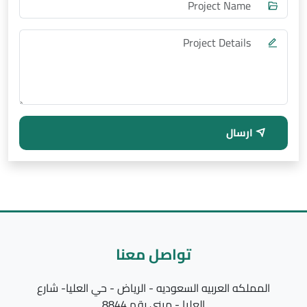
ارسال
تواصل معنا
المملكه العربيه السعوديه - الرياض - حي العليا- شارع
العليا - مبني رقم 8844