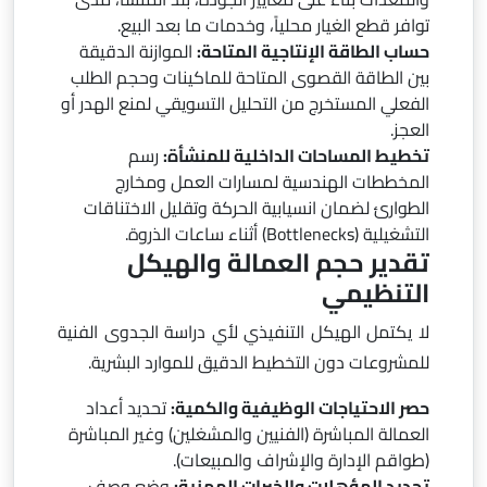
توافر قطع الغيار محلياً، وخدمات ما بعد البيع.
حساب الطاقة الإنتاجية المتاحة:
الموازنة الدقيقة
بين الطاقة القصوى المتاحة للماكينات وحجم الطلب
الفعلي المستخرج من التحليل التسويقي لمنع الهدر أو
العجز.
تخطيط المساحات الداخلية للمنشأة:
رسم
المخططات الهندسية لمسارات العمل ومخارج
الطوارئ لضمان انسيابية الحركة وتقليل الاختناقات
التشغيلية (Bottlenecks) أثناء ساعات الذروة.
تقدير حجم العمالة والهيكل
التنظيمي
لا يكتمل الهيكل التنفيذي لأي دراسة الجدوى الفنية
للمشروعات دون التخطيط الدقيق للموارد البشرية.
حصر الاحتياجات الوظيفية والكمية:
تحديد أعداد
العمالة المباشرة (الفنيين والمشغلين) وغير المباشرة
(طواقم الإدارة والإشراف والمبيعات).
تحديد المؤهلات والخبرات المهنية:
وضع وصف