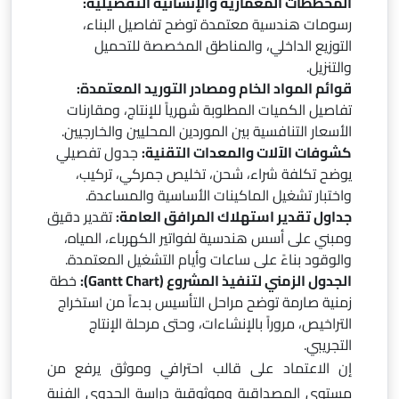
المخططات المعمارية والإنشائية التفصيلية:
رسومات هندسية معتمدة توضح تفاصيل البناء،
التوزيع الداخلي، والمناطق المخصصة للتحميل
والتنزيل.
قوائم المواد الخام ومصادر التوريد المعتمدة:
تفاصيل الكميات المطلوبة شهرياً للإنتاج، ومقارنات
الأسعار التنافسية بين الموردين المحليين والخارجيين.
كشوفات الآلات والمعدات التقنية:
جدول تفصيلي
يوضح تكلفة شراء، شحن، تخليص جمركي، تركيب،
واختبار تشغيل الماكينات الأساسية والمساعدة.
جداول تقدير استهلاك المرافق العامة:
تقدير دقيق
ومبني على أسس هندسية لفواتير الكهرباء، المياه،
والوقود بناءً على ساعات وأيام التشغيل المعتمدة.
الجدول الزمني لتنفيذ المشروع (Gantt Chart):
خطة
زمنية صارمة توضح مراحل التأسيس بدءاً من استخراج
التراخيص، مروراً بالإنشاءات، وحتى مرحلة الإنتاج
التجريبي.
إن الاعتماد على قالب احترافي وموثق يرفع من
مستوى المصداقية وموثوقية دراسة الجدوى الفنية