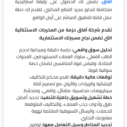
آفاق
، نضمن لك الحصول على وثيقة استراتيجية
متكاملة تتجاوز مجرد التنظير المكتبي، لتقدم لك خطة
عمل قابلة للتطبيق المباشر على أرض الواقع.
تقدم شركة آفاق حزمة من المخرجات الاستثنائية
التي تضمن نجاح مسيرتك الاستثمارية:
تحليل سوق واقعي:
دراسة دقيقة وميدانية لحجم
الطلب الفعلي، سلوك العملاء المستهدفين، الفجوات
المتاحة، وقياس قوة المنافسين لضمان حصة
سوقية قوية.
توقعات مالية دقيقة:
تقدير محكم للتكاليف
الإنشائية والإيرادات والأرباح، مع تصميم ثلاثة
سيناريوهات محاسبية: متفائل، واقعي، ومتحفّظ.
خطة تشغيل وتسويق جاهزة للتنفيذ:
تحديد أفضل
طرق وأدوات جذب العملاء، والتكاليف المتوقعة
للحملات، والرسائل التسويقية الملائمة لهوية
مشروعك التجاري.
تحديد المخاطر وسبل التعامل معها:
توضيح