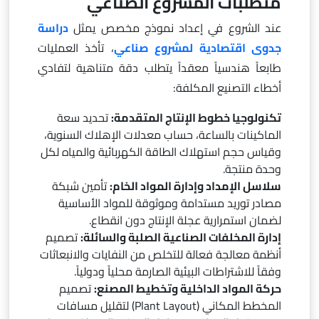
متطلبات المشروع الصناعي
عند الشروع في إعداد نموذج مخصص يمثل
دراسة
جدوى اقتصادية لمشروع صناعي
، تأخذ العمليات
طابعاً هندسياً معقداً يتطلب دقة متناهية لتفادي
أخطاء التصنيع المكلفة:
تكنولوجيا خطوط الإنتاج المتقدمة:
تحديد سعة
الماكينات بالساعة، حساب معدلات الإهلاك السنوية،
وقياس حجم استهلاك الطاقة الكهربائية والمياه لكل
وحدة منتجة.
سلاسل الإمداد وإدارة المواد الخام:
تأمين شبكة
مصادر توريد مستدامة وموثوقة للمواد الأساسية
لضمان استمرارية عجلة الإنتاج دون انقطاع.
إدارة المخلفات الصناعية الصلبة والسائلة:
تصميم
أنظمة معالجة فعالة للتخلص من النفايات والانبعاثات
وفقاً للاشتراطات البيئية الصارمة محلياً ودولياً.
حركة المواد الداخلية وتخطيط المصنع:
تصميم
المخطط المكاني (Plant Layout) لتقليل مسافات