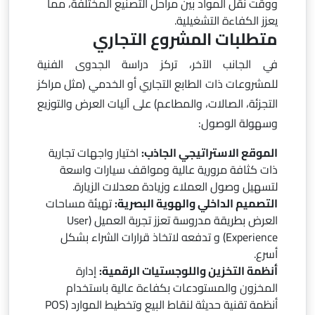
ووقت نقل المواد بين مراحل التصنيع المختلفة، مما
يعزز الكفاءة التشغيلية.
متطلبات المشروع التجاري
في الجانب الآخر، تركز دراسة الجدوى الفنية
للمشروعات ذات الطابع التجاري أو الخدمي (مثل مراكز
التجزئة، الصالات، والمطاعم) على آليات العرض والتوزيع
وسهولة الوصول:
الموقع الاستراتيجي الجاذب:
اختيار واجهات تجارية
ذات كثافة مرورية عالية ومواقف سيارات واسعة
لتسهيل وصول العملاء وزيادة معدلات الزيارة.
التصميم الداخلي والهوية البصرية:
تهيئة مساحات
العرض بطريقة مدروسة تعزز تجربة العميل (User
Experience) و تدفعه لاتخاذ قرارات الشراء بشكل
أسرع.
أنظمة التخزين واللوجستيات الرقمية:
إدارة
المخزون والمستودعات بكفاءة عالية باستخدام
أنظمة تقنية حديثة لنقاط البيع وتخطيط الموارد (POS