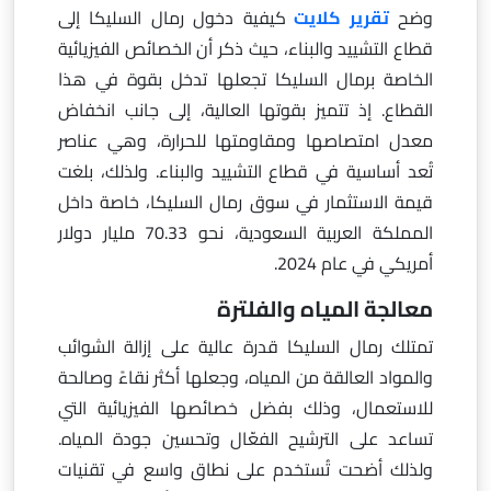
وضح
تقرير كلايت
كيفية دخول رمال السليكا إلى
قطاع التشييد والبناء، حيث ذكر أن الخصائص الفيزيائية
الخاصة برمال السليكا تجعلها تدخل بقوة في هذا
القطاع. إذ تتميز بقوتها العالية، إلى جانب انخفاض
معدل امتصاصها ومقاومتها للحرارة، وهي عناصر
تُعد أساسية في قطاع التشييد والبناء. ولذلك، بلغت
قيمة الاستثمار في سوق رمال السليكا، خاصة داخل
المملكة العربية السعودية، نحو 70.33 مليار دولار
أمريكي في عام 2024.
معالجة المياه والفلترة
تمتلك رمال السليكا قدرة عالية على إزالة الشوائب
والمواد العالقة من المياه، وجعلها أكثر نقاءً وصالحة
للاستعمال، وذلك بفضل خصائصها الفيزيائية التي
تساعد على الترشيح الفعّال وتحسين جودة المياه.
ولذلك أضحت تُستخدم على نطاق واسع في تقنيات