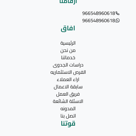
ارقامنا
966548960618
966548960618
افاق
الرئيسية
من نحن
خدماتنا
دراسات الجدوى
الفرص الاستثماريه
اراء العملاء
سابقة الاعمال
فريق العمل
الاسئلة الشائعة
المدونه
اتصل بنا
قوتنا