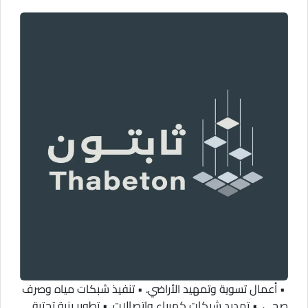
• أعمال تسوية وتمهيد الأراضي. • تنفيذ شبكات مياه وصرف
صحي. • تمديد شبكات كهرباء واتصالات. • تطوير بنية تحتية