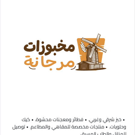
• خبز شرقي وغربي. • فطائر ومعجنات محشوة. • كيك
وحلويات. • منتجات مخصصة للمقاهي والمطاعم. • توصيل
للمنازل والطلب المسبق.