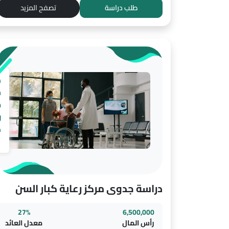
طلب دراسة
تصفح المزيد
د
ج
م
ر
ك
ا
دراسة جدوى مركز رعاية كبار السن
27%
6,500,000
رأس المال
معدل العائد