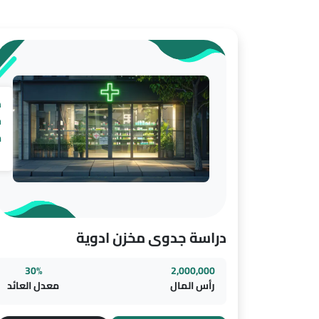
د
ج
م
ا
دراسة جدوى مخزن ادوية
30%
2,000,000
رأس المال
معدل العائد