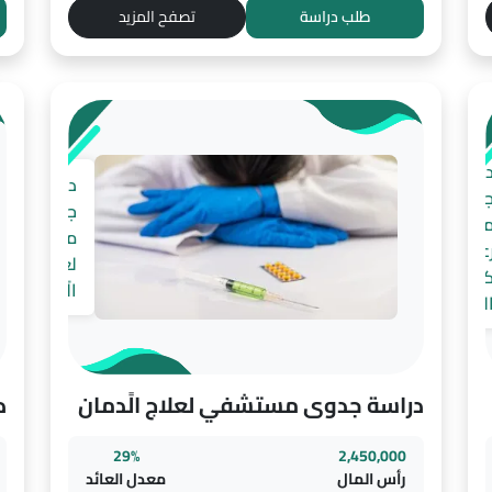
طلب دراسة
تصفح المزيد
راسة
دراسة
دوى
جدوى
ركز
مستشفي
عاية
لعلاج
بار
الًدمان
لسن
دراسة جدوى مستشفي لعلاج الًدمان
د
29%
2,450,000
رأس المال
معدل العائد