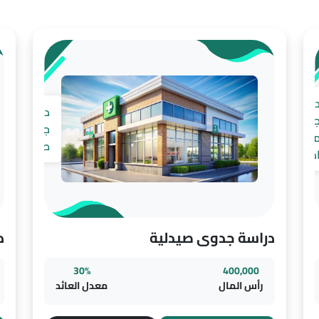
راسة
دراسة
دوى
جدوى
خزن
صيدلية
دوية
دراسة جدوى صيدلية
د
30%
400,000
رأس المال
معدل العائد