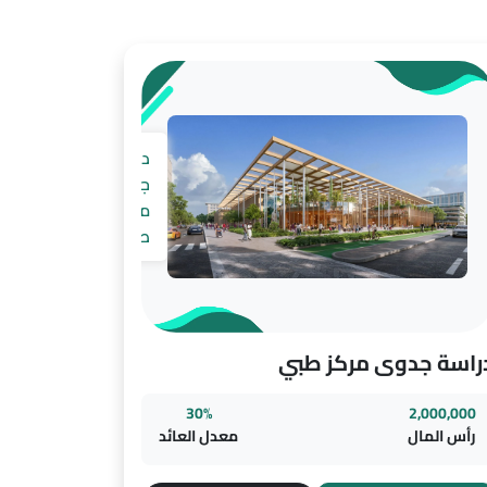
دراسة
جدوى
مركز
طبي
راسة جدوى مركز طبي
30%
2,000,000
رأس المال
معدل العائد