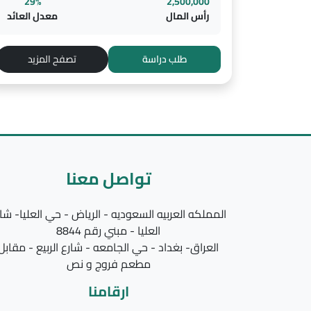
29%
2,500,000
رأس المال
معدل العائد
طلب دراسة
تصفح المزيد
تواصل معنا
المملكه العربيه السعوديه - الرياض - حي العليا- شا
العليا - مبني رقم 8844
العراق- بغداد - حي الجامعه - شارع الربيع - مقابل
مطعم فروج و نص
ارقامنا