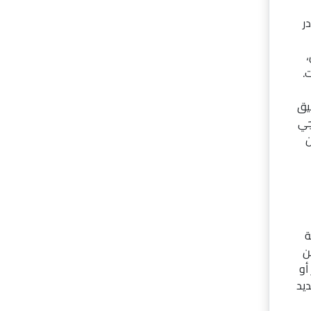
ر
،
.
قيق
جي
ن
ة
ن
أو
ديد