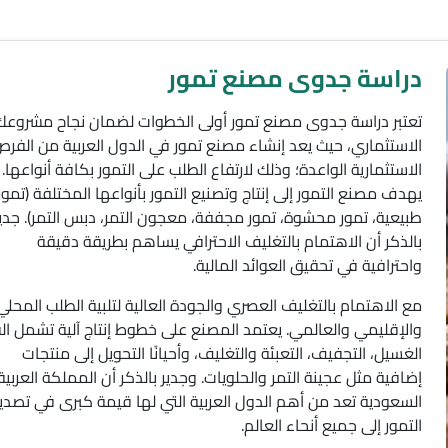
دراسة جدوى مصنع تمور
تعتبر دراسة جدوى مصنع تمور أولى الخطوات لضمان نجاح مشروعك
الاستثماري، حيث يعد إنشاء مصنع تمور في الدول العربية من الفر
الاستثمارية الواعدة؛ وذلك لارتفاع الطلب على التمور بكافة أنواعها.
يهدف مصنع التمور إلى إنتاج وتصنيع التمور بأنواعها المختلفة (تمور
طبيعية، تمور محشوة، تمور مجففة، معجون التمر، دبس التمر). جدي
بالذكر أن الاهتمام بالتغليف الاحترافي يساهم بطريقة دقيقة
واحترافية في تحقيق العوائد المالية.
مع الاهتمام بالتغليف العصري والجودة العالية لتلبية الطلب المحلي
والإقليمي والعالمي. يعتمد المصنع على خطوط إنتاج آلية تشمل الف
الغسيل، التجفيف، التعبئة والتغليف، وأحيانًا التحويل إلى منتجات
إضافية مثل عجينة التمر والحلويات. وجدير بالذكر أن المملكة العربية
السعودية تعد من أهم الدول العربية التي لها قيمة كبرى في تصدير
التمور إلى جميع أنحاء العالم.