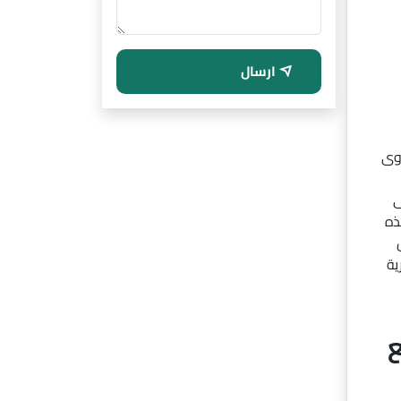
ارسال
دوى
ى
ذه
ية
ع