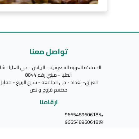
تواصل معنا
المملكه العربيه السعوديه - الرياض - حي العليا- شا
العليا - مبني رقم 8844
العراق- بغداد - حي الجامعه - شارع الربيع - مقابل
مطعم فروج و نص
ارقامنا
966548960618
966548960618