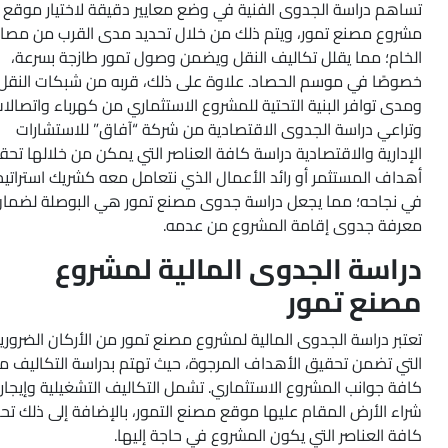
تساهم دراسة الجدوى الفنية في وضع معايير دقيقة لاختيار موقع
مشروع مصنع تمور، ويتم ذلك من خلال تحديد مدى القرب من مصاد
الخام؛ مما يقلل تكاليف النقل ويضمن وصول تمور طازجة بسرعة،
خصوصًا في موسم الحصاد. علاوة على ذلك، قربه من شبكات النقل
ومدى توافر البنية التحتية للمشروع الاستثماري من كهرباء واتصالات
وتراعي دراسة الجدوى الاقتصادية من شركة “آفاق” للاستشارات
الإدارية والاقتصادية دراسة كافة العناصر التي يمكن من خلالها تح
أهداف المستثمر أو رائد الأعمال الذي نتعامل معه كشريك استراتي
في نجاحه؛ مما يجعل دراسة جدوى مصنع تمور هي البوصلة لضما
معرفة جدوى إقامة المشروع من عدمه.
دراسة الجدوى المالية لمشروع
مصنع تمور
تعتبر دراسة الجدوى المالية لمشروع مصنع تمور من الأركان الضروري
التي تضمن تحقيق الأهداف المرجوة، حيث تهتم بدراسة التكاليف م
كافة جوانب المشروع الاستثماري. تشمل التكاليف التشغيلية وإيجار 
شراء الأرض المقام عليها موقع مصنع التمور، بالإضافة إلى ذلك تح
كافة العناصر التي يكون المشروع في حاجة إليها.