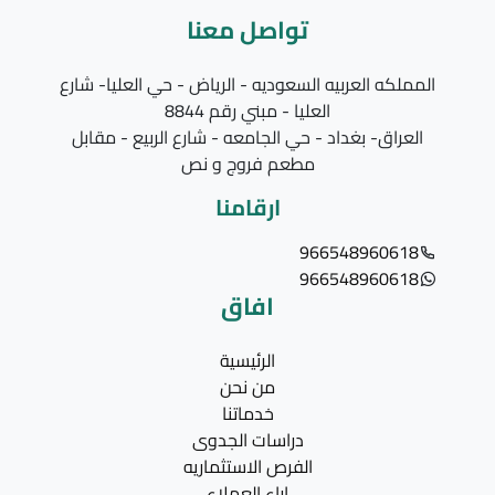
تواصل معنا
المملكه العربيه السعوديه - الرياض - حي العليا- شارع
العليا - مبني رقم 8844
العراق- بغداد - حي الجامعه - شارع الربيع - مقابل
مطعم فروج و نص
ارقامنا
966548960618
966548960618
افاق
الرئيسية
من نحن
خدماتنا
دراسات الجدوى
الفرص الاستثماريه
اراء العملاء